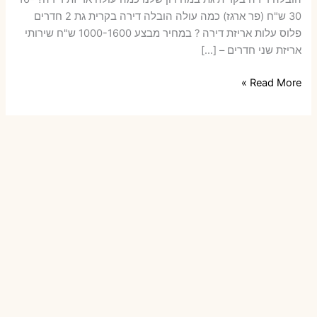
30 ש"ח (פר ארגז) כמה עולה הובלה דירה בקרית גת 2 חדרים
פלוס עלות אריזת דירה ? במחיר מבצע 1000-1600 ש"ח שירותי
אריזת שני חדרים – […]
הובלות
Read More »
דירה
בקרית
גת
עם
אריזה
או
הובלות
קטנות