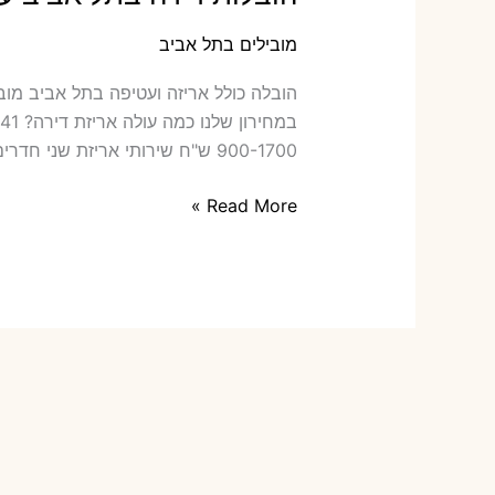
מובילים בתל אביב
הוב‫
900-1700 ש"ח שירותי אריזת שני חדרים – […]
הובלות
Read More »
דירה
בתל
אביב
עם
אריזה
או
הובלות
קטנות