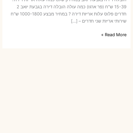
15-39 ש"ח (פר ארגז) כמה עולה הובלה דירה בגבעת יואב 2
חדרים פלוס עלות אריזת דירה ? במחיר מבצע 1000-1800 ש"ח
שירותי אריזת שני חדרים – […]
הובלות
Read More »
דירה
בגבעת
יואב
עם
אריזה
או
הובלות
קטנות