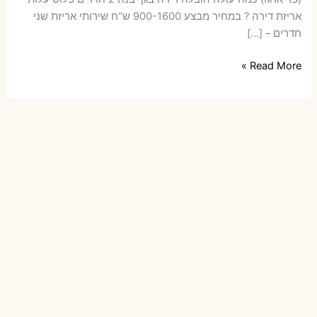
אריזת דירה ? במחיר מבצע 900-1600 ש"ח שירותי אריזת שני
חדרים – […]
הובלות
Read More »
דירה
בגן
יבנה
עם
אריזה
או
הובלות
קטנות