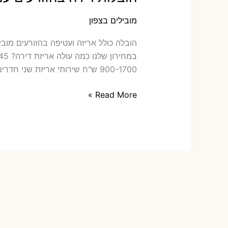
מובילים בצפון
הובלה‫
900-1700 ש"ח שירותי אריזת שני חדרים – 700-900 ש"ח כמה תעלה הובלה דירה […]
הובלות
Read More »
דירה
בהזורעים
עם
אריזה
או
הובלות
קטנות