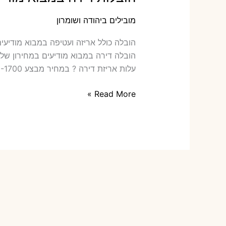
מובילים ביהודה ושומרון
עלות אריזת דירה ? במחיר מבצע 1000-1700 ש"ח שירותי אריזת שני חדרים – […]
הובלות
Read More »
דירה
במבוא
מודיעים
עם
אריזה
או
הובלות
קטנות