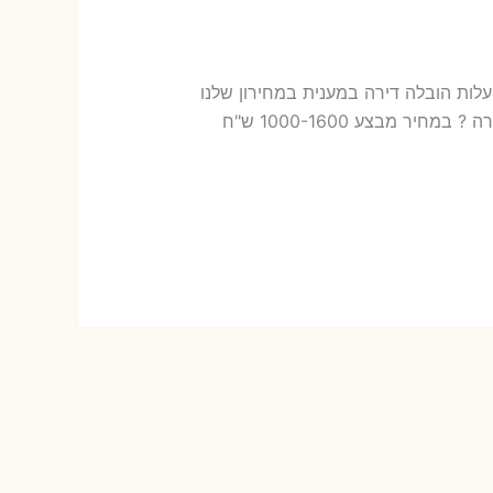
לות במענית עלות הובלה דירה במענית במחירון שלנו
כמה עולה אריזת דירה​? 17-47 ש"ח (פר ארגז) כמה עולה הובלה דירה במענית 2 חדרים פלוס עלות אריזת דירה ? במחיר מבצע 1000-1600 ש"ח