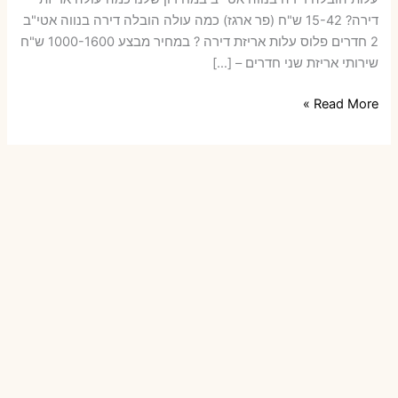
דירה​? 15-42 ש"ח (פר ארגז) כמה עולה הובלה דירה בנווה אטי"ב
2 חדרים פלוס עלות אריזת דירה ? במחיר מבצע 1000-1600 ש"ח
שירותי אריזת שני חדרים – […]
הובלות
Read More »
דירה
בנווה
אטי"ב
עם
אריזה
או
הובלות
קטנות