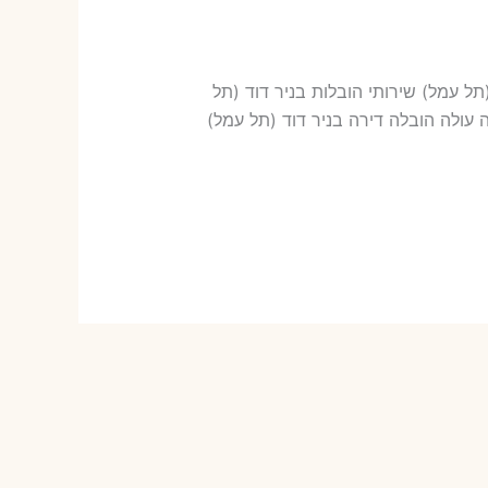
ואריזה בניר דוד (תל עמל) שירותי הובלות בניר דוד (תל
ן שלנו כמה עולה אריזת דירה​? 19-36 ש"ח (פר ארגז) כמה עולה הובלה דירה בניר דוד (תל עמל)