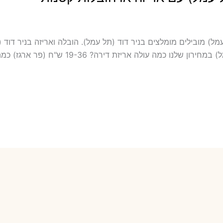
הובלה כולל אריזה ועטיפה בניר דוד (תל עמל) ‫מובילים מומלצים בניר דוד (תל עמל). הובלה 
עמל) עלות הובלה דירה בניר דוד (תל עמל) במחירו