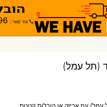
96
צור קשר :
ד (תל עמל)
ל עמל) עם אריזה או הובלות קטנות