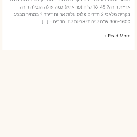
אריזת דירה​? 18-45 ש"ח (פר ארגז) כמה עולה הובלה דירה
בקרית מלאכי 2 חדרים פלוס עלות אריזת דירה ? במחיר מבצע
900-1600 ש"ח שירותי אריזת שני חדרים – […]
הובלות
Read More »
דירה
בקרית
מלאכי
עם
אריזה
או
הובלות
קטנות