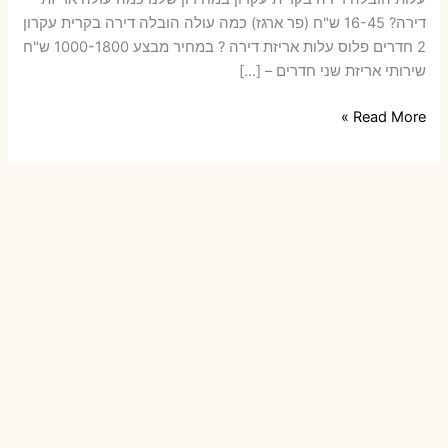
דירה​? 16-45 ש"ח (פר ארגז) כמה עולה הובלה דירה בקרית עקרון
2 חדרים פלוס עלות אריזת דירה ? במחיר מבצע 1000-1800 ש"ח
שירותי אריזת שני חדרים – […]
הובלות
Read More »
דירה
בקרית
עקרון
עם
אריזה
או
הובלות
קטנות