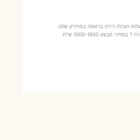
לות בראמה עלות הובלה דירה בראמה במחירון שלנו
כמה עולה אריזת דירה​? 18-43 ש"ח (פר ארגז) כמה עולה הובלה דירה בראמה 2 חדרים פלוס עלות אריזת דירה ? במחיר מבצע 1000-1600 ש"ח