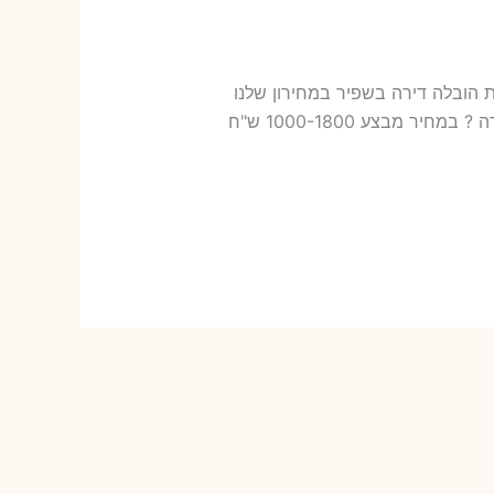
 בשפיר עלות הובלה דירה בשפיר במחירון שלנו
כמה עולה אריזת דירה​? 17-46 ש"ח (פר ארגז) כמה עולה הובלה דירה בשפיר 2 חדרים פלוס עלות אריזת דירה ? במחיר מבצע 1000-1800 ש"ח