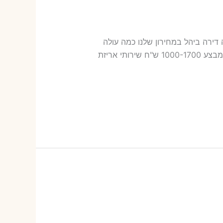
עלות הובלה דירה ביהל במחירון שלנו כמה עולה
אריזת דירה​? 16-32 ש"ח (פר ארגז) כמה עולה הובלה דירה ביהל 2 חדרים פלוס עלות אריזת דירה ? במחיר מבצע 1000-1700 ש"ח שירותי אריזת