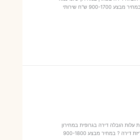
עולה אריזת דירה​? 16-42 ש"ח (פר ארגז) כמה עולה הובלה דירה בפארן 2 חדרים פלוס עלות אריזת דירה ? במחיר מבצע 900-1700 ש"ח שירותי
ובלות בגרופית עלות הובלה דירה בגרופית במחירון
שלנו כמה עולה אריזת דירה​? 18-44 ש"ח (פר ארגז) כמה עולה הובלה דירה בגרופית 2 חדרים פלוס עלות אריזת דירה ? במחיר מבצע 900-1800