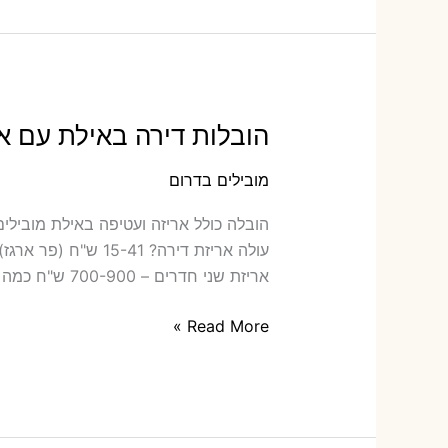
אריזה
או
הובלות
קטנות
הובלות דירה באילת עם אר
מובילים בדרום
הובלה כו‫
אריזת שני חדרים – 700-900 ש"ח כמה תעלה הובלה דירה
הובלות
Read More »
דירה
באילת
עם
אריזה