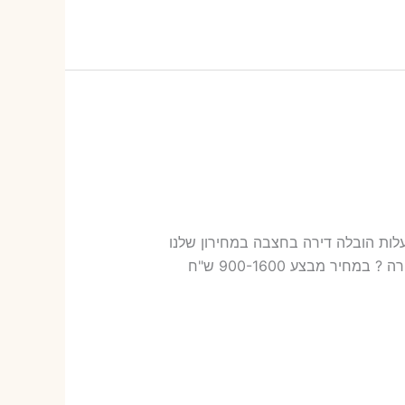
לות בחצבה עלות הובלה דירה בחצבה במחירון שלנו
כמה עולה אריזת דירה​? 19-42 ש"ח (פר ארגז) כמה עולה הובלה דירה בחצבה 2 חדרים פלוס עלות אריזת דירה ? במחיר מבצע 900-1600 ש"ח