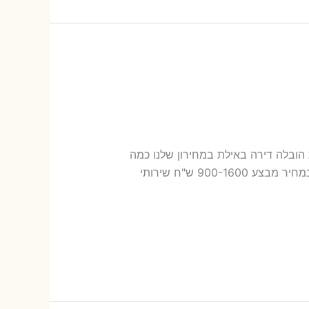
 באילת עלות הובלה דירה באילת במחירון שלנו כמה
עולה אריזת דירה​? 15-41 ש"ח (פר ארגז) כמה עולה הובלה דירה באילת 2 חדרים פלוס עלות אריזת דירה ? במחיר מבצע 900-1600 ש"ח שירותי