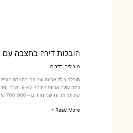
בעין
יהב
עם
אריזה
או
הובלות
קטנות
הובלות דירה בחצבה עם א
מובילים בדרום
הובלה ‫
שירותי אריזת שני חדרים – 700-900 ש"ח כמה תעלה הובלה דירה
הובלות
Read More »
דירה
בחצבה
עם