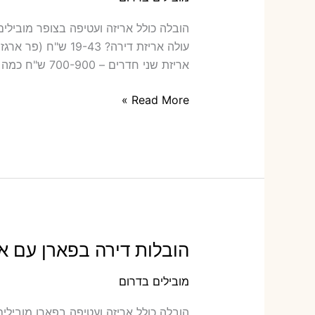
הובלה כו‫
אריזת שני חדרים – 700-900 ש"ח כמה תעלה הובלה דירה
הובלות
Read More »
דירה
בצופר
עם
אריזה
או
הובלות
קטנות
הובלות דירה בפארן עם אר
מובילים בדרום
הובלה כו‫