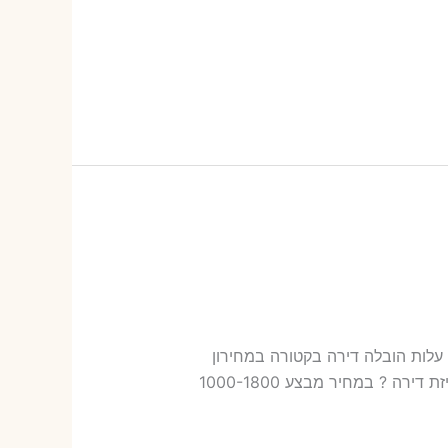
לות בקטורה עלות הובלה דירה בקטורה במחירון
שלנו כמה עולה אריזת דירה​? 17-39 ש"ח (פר ארגז) כמה עולה הובלה דירה בקטורה 2 חדרים פלוס עלות אריזת דירה ? במחיר מבצע 1000-1800