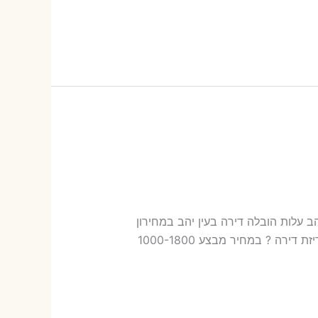
ובלות בעין יהב עלות הובלה דירה בעין יהב במחירון
שלנו כמה עולה אריזת דירה​? 18-39 ש"ח (פר ארגז) כמה עולה הובלה דירה בעין יהב 2 חדרים פלוס עלות אריזת דירה ? במחיר מבצע 1000-1800