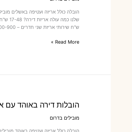
הובלה‫
ש"ח שירותי אריזת שני חדרים – 700-900 ש"ח כמה תעלה הובלה דירה
הובלות
Read More »
דירה
באשלים
עם
אריזה
או
הובלות
קטנות
הובלות דירה באוהד עם אר
מובילים בדרום
הובלה כו‫