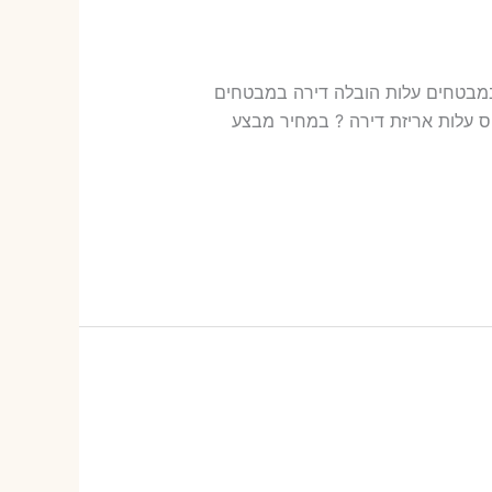
רותי הובלות במבטחים עלות הובלה דירה במבטחים
רה​? 16-34 ש"ח (פר ארגז) כמה עולה הובלה דירה במבטחים 2 חדרים פלוס עלות אריזת דירה ? במחיר מבצע