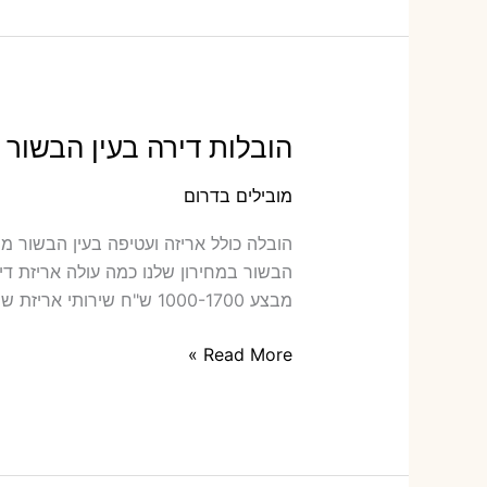
עם
אריזה
או
הובלות
קטנות
הובלות דירה בעין הבשור 
מובילים בדרום
הו‫
מבצע 1000-1700 ש"ח שירותי אריזת שני חדרים –
הובלות
Read More »
דירה
בעין
הבשור
עם