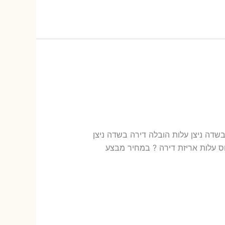
ירותי הובלות בשדה ניצן עלות הובלה דירה בשדה ניצן
רה​? 17-34 ש"ח (פר ארגז) כמה עולה הובלה דירה בשדה ניצן 2 חדרים פלוס עלות אריזת דירה ? במחיר מבצע