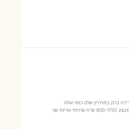
ות הובלה דירה ברנן במחירון שלנו כמה עולה
אריזת דירה​? 15-42 ש"ח (פר ארגז) כמה עולה הובלה דירה ברנן 2 חדרים פלוס עלות אריזת דירה ? במחיר מבצע 900-1700 ש"ח שירותי אריזת שני