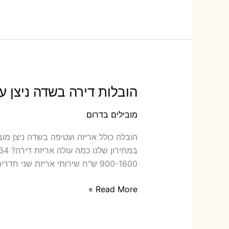
בעמיעוז
עם
אריזה
או
הובלות
קטנות
הובלות דירה בשדה ניצן ע
מובילים בדרום
הוב‫
900-1600 ש"ח שירותי אריזת שני חדרים –
הובלות
Read More »
דירה
בשדה
ניצן