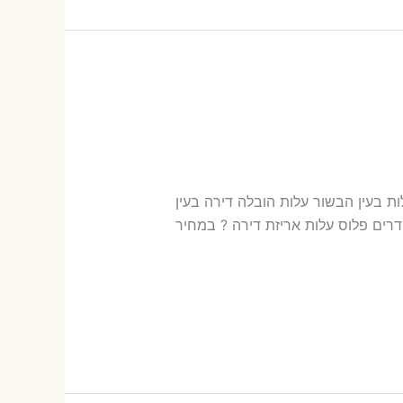
ר שירותי הובלות בעין הבשור עלות הובלה דירה בעין
חירון שלנו כמה עולה אריזת דירה​? 15-43 ש"ח (פר ארגז) כמה עולה הובלה דירה בעין הבשור 2 חדרים פלוס עלות אריזת דירה ? במחיר