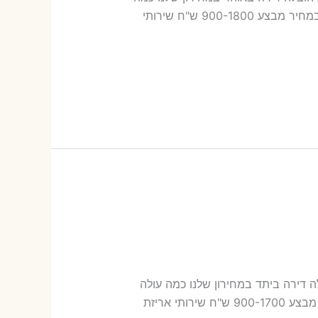
עולה אריזת דירה​? 17-42 ש"ח (פר ארגז) כמה עולה הובלה דירה באוהד 2 חדרים פלוס עלות אריזת דירה ? במחיר מבצע 900-1800 ש"ח שירותי
 עלות הובלה דירה ביתד במחירון שלנו כמה עולה
אריזת דירה​? 19-48 ש"ח (פר ארגז) כמה עולה הובלה דירה ביתד 2 חדרים פלוס עלות אריזת דירה ? במחיר מבצע 900-1700 ש"ח שירותי אריזת