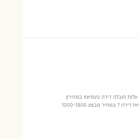
לות בעמיעוז עלות הובלה דירה בעמיעוז במחירון
שלנו כמה עולה אריזת דירה​? 18-39 ש"ח (פר ארגז) כמה עולה הובלה דירה בעמיעוז 2 חדרים פלוס עלות אריזת דירה ? במחיר מבצע 1000-1800